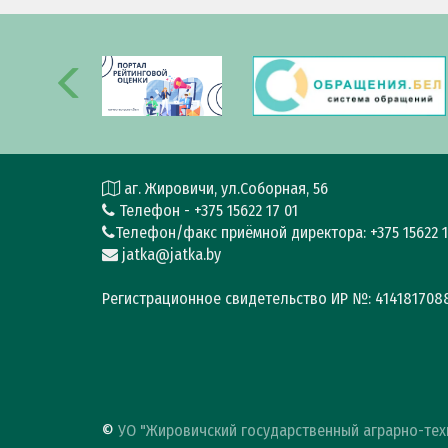
аг. Жировичи, ул.Соборная, 56
Телефон - +375 15622 17 01
Телефон/факс приёмной директора: +375 15622 1
jatka@jatka.by
Регистрационное свидетельство ИР №: 4141817088 
©
УО "Жировичский государственный аграрно-тех