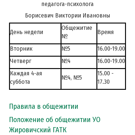
педагога-психолога
Борисевич Виктории Ивановны
Общежитие
День недели
Время
№
Вторник
№5
16.00-19.00
Четверг
№4
16.00-19.00
Каждая 4-ая
15.00 -
№4, №5
суббота
17.30
Правила в общежитии
Положение об общежитии УО
Жировичский ГАТК