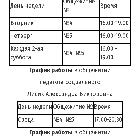
Общежитие
День недели
Время
№
Вторник
№4
16.00-19.00
Четверг
№5
16.00-19.00
Каждая 2-ая
16.00 -
№4, №5
суббота
19.00
График работы
в общежитии
педагога социального
Лисик Александра Викторовна
День недели
Общежитие №
Время
Среда
№4, №5
17.00-20.30
График работы
в общежитии