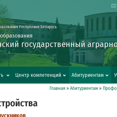
разования Республики Беларусь
 образования
ский государственный аграрно
ть
Центр компетенций
Абитуриентам
Главная
»
Абитуриентам
»
Профо
стройства
пускников