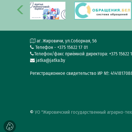
аг. Жировичи, ул.Соборная, 56
Телефон - +375 15622 17 01
Телефон/факс приёмной директора: +375 15622 1
jatka@jatka.by
Регистрационное свидетельство ИР №: 4141817088 
©
УО "Жировичский государственный аграрно-тех