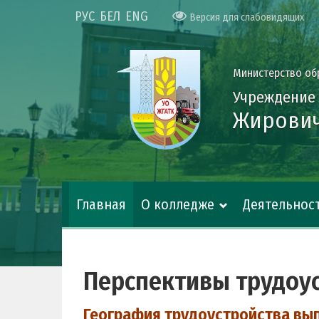
РУС
БЕЛ
ENG
Версия для слабовидящих
Министерство об
Учреждение
Жирович
Главная
О колледже
Деятельнос
Перспективы трудоу
География трудоустройства вы